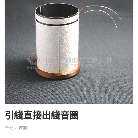
引綫直接出綫音圈
全尺寸定制